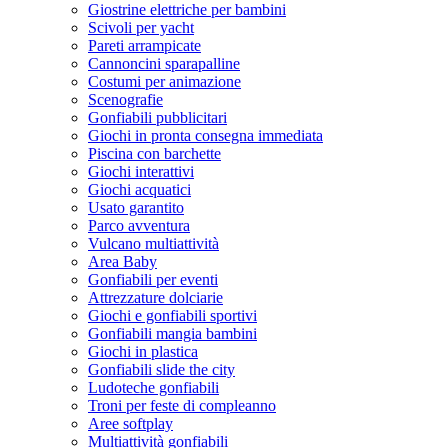
Giostrine elettriche per bambini
Scivoli per yacht
Pareti arrampicate
Cannoncini sparapalline
Costumi per animazione
Scenografie
Gonfiabili pubblicitari
Giochi in pronta consegna immediata
Piscina con barchette
Giochi interattivi
Giochi acquatici
Usato garantito
Parco avventura
Vulcano multiattività
Area Baby
Gonfiabili per eventi
Attrezzature dolciarie
Giochi e gonfiabili sportivi
Gonfiabili mangia bambini
Giochi in plastica
Gonfiabili slide the city
Ludoteche gonfiabili
Troni per feste di compleanno
Aree softplay
Multiattività gonfiabili