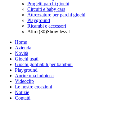
Progetti parchi giochi
Circuiti e baby cars
Attrezzature per parchi giochi
Playground
Ricambi e accessori
Altro (30)
Show less ↑
Home
Azienda
Novità
Giochi usati
Giochi gonfiabili per bambini
Playground
Aprire una ludoteca
Videoclip
Le nostre creazioni
Notizie
Contatti