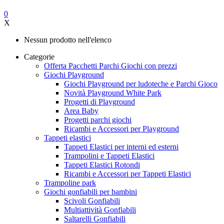
0
X
Nessun prodotto nell'elenco
Categorie
Offerta Pacchetti Parchi Giochi con prezzi
Giochi Playground
Giochi Playground per ludoteche e Parchi Gioco
Novità Playground White Park
Progetti di Playground
Area Baby
Progetti parchi giochi
Ricambi e Accessori per Playground
Tappeti elastici
Tappeti Elastici per interni ed esterni
Trampolini e Tappeti Elastici
Tappeti Elastici Rotondi
Ricambi e Accessori per Tappeti Elastici
Trampoline park
Giochi gonfiabili per bambini
Scivoli Gonfiabili
Multiattività Gonfiabili
Saltarelli Gonfiabili