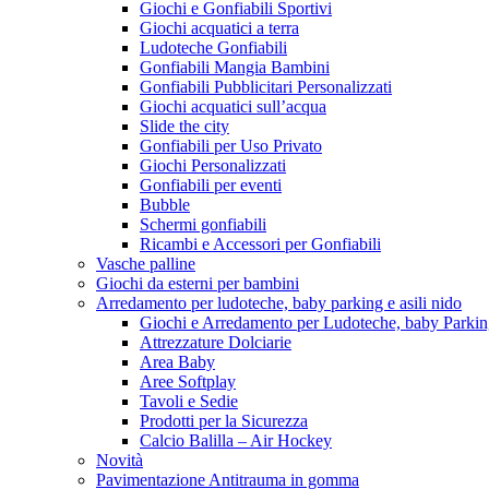
Giochi e Gonfiabili Sportivi
Giochi acquatici a terra
Ludoteche Gonfiabili
Gonfiabili Mangia Bambini
Gonfiabili Pubblicitari Personalizzati
Giochi acquatici sull’acqua
Slide the city
Gonfiabili per Uso Privato
Giochi Personalizzati
Gonfiabili per eventi
Bubble
Schermi gonfiabili
Ricambi e Accessori per Gonfiabili
Vasche palline
Giochi da esterni per bambini
Arredamento per ludoteche, baby parking e asili nido
Giochi e Arredamento per Ludoteche, baby Parkin
Attrezzature Dolciarie
Area Baby
Aree Softplay
Tavoli e Sedie
Prodotti per la Sicurezza
Calcio Balilla – Air Hockey
Novità
Pavimentazione Antitrauma in gomma