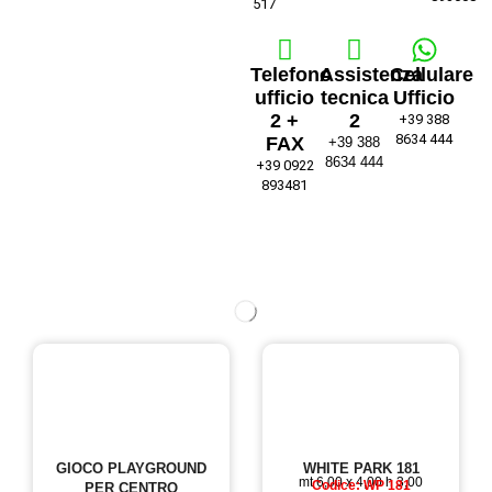
517
Telefono
Assistenza
Cellulare
ufficio
tecnica
Ufficio
2 +
2
+39 388
8634 444
FAX
+39 388
8634 444
+39 0922
893481
GIOCO PLAYGROUND
WHITE PARK 181
mt 6,00 x 4,00 h 3,00
Codice: WP 181
PER CENTRO