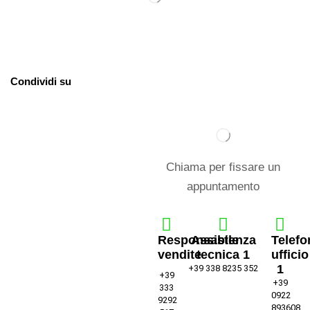
Condividi su
Chiama per fissare un
appuntamento
Responsabile
Assistenza
Telefo
vendite
tecnica 1
ufficio
1
+39 338 8235 352
+39
+39
333
0922
9292
893608