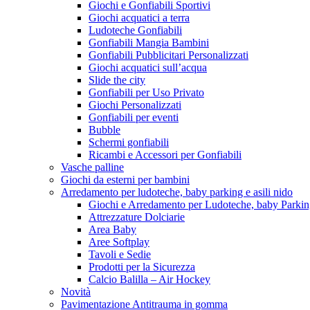
Giochi e Gonfiabili Sportivi
Giochi acquatici a terra
Ludoteche Gonfiabili
Gonfiabili Mangia Bambini
Gonfiabili Pubblicitari Personalizzati
Giochi acquatici sull’acqua
Slide the city
Gonfiabili per Uso Privato
Giochi Personalizzati
Gonfiabili per eventi
Bubble
Schermi gonfiabili
Ricambi e Accessori per Gonfiabili
Vasche palline
Giochi da esterni per bambini
Arredamento per ludoteche, baby parking e asili nido
Giochi e Arredamento per Ludoteche, baby Parkin
Attrezzature Dolciarie
Area Baby
Aree Softplay
Tavoli e Sedie
Prodotti per la Sicurezza
Calcio Balilla – Air Hockey
Novità
Pavimentazione Antitrauma in gomma