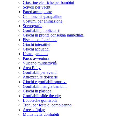
Giostrine elettriche per bambini
Scivoli per yacht
Pareti arrampicate
Cannoncini sparapalline
Costumi per animazione
Scenografie
Gonfiabili pubblicitari
Giochi in pronta consegna immediata
Piscina con barchette
Giochi interattivi
Giochi acquatici
Usato garantito
Parco avventura
Vulcano multiattività
Area Baby
Gonfiabili per eventi
Attrezzature dolciarie
Giochi e gonfiabili sportivi
Gonfiabili mangia bambini
Giochi in plastica
Gonfiabili slide the city
Ludoteche gonfiabili
Troni per feste di compleanno
Aree softplay
Multiattività gonfiabili