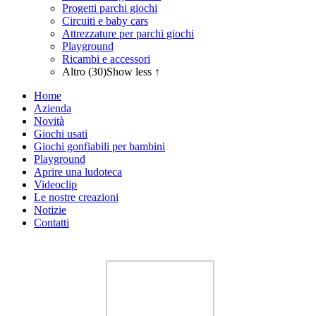
Progetti parchi giochi
Circuiti e baby cars
Attrezzature per parchi giochi
Playground
Ricambi e accessori
Altro (30)
Show less ↑
Home
Azienda
Novità
Giochi usati
Giochi gonfiabili per bambini
Playground
Aprire una ludoteca
Videoclip
Le nostre creazioni
Notizie
Contatti