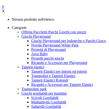
0
X
Nessun prodotto nell'elenco
Categorie
Offerta Pacchetti Parchi Giochi con prezzi
Giochi Playground
Giochi Playground per ludoteche e Parchi Gioco
Novità Playground White Park
Progetti di Playground
Area Baby
Progetti parchi giochi
Ricambi e Accessori per Playground
Tappeti elastici
Tappeti Elastici per interni ed esterni
Trampolini e Tappeti Elastici
Tappeti Elastici Rotondi
Ricambi e Accessori per Tappeti Elastici
Trampoline park
Giochi gonfiabili per bambini
Scivoli Gonfiabili
Multiattività Gonfiabili
Saltarelli Gonfiabili