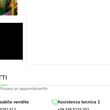
TI
 fissare un appuntamento
abile vendite
Assistenza tecnica 1
+39 338 8235 352
9292 517