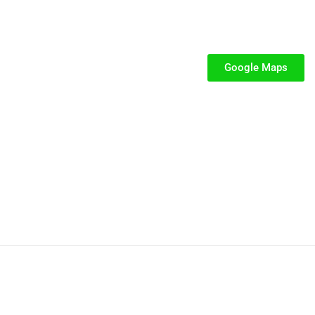
SEGUICI
iabili per Bambini
iabili
Google Maps
iabili
fiabili per bambini
fiabile usato
iabili usati
stici
stici per bambini
P.IVA: 02287390849
Privacy e Cookie Policy