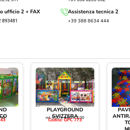
o ufficio 2 + FAX
Assistenza tecnica 2
+39 388 8634 444
2 893481
ND
PLAYGROUND
PAV
CO
SVIZZERA
ANTI
,50
mt 5,00 x 4,00 h 2,00
343
Codice: GPC 773
T
M