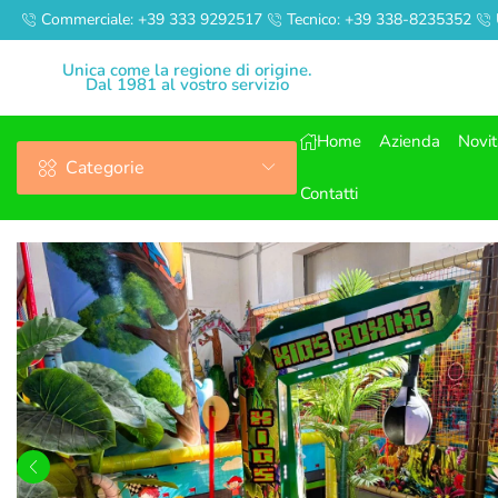
Commerciale: +39 333 9292517
Tecnico: +39 338-8235352
Unica come la regione di origine.
Dal 1981 al vostro servizio
Home
Azienda
Novi
Categorie
Contatti