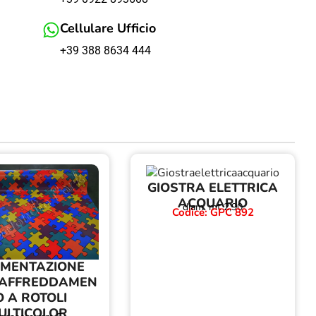
Cellulare Ufficio
+39 388 8634 444
GIOSTRA ELETTRICA
ACQUARIO
diam. mt 2,90
Codice: GPC 892
IMENTAZIONE
RAFFREDDAMEN
O A ROTOLI
ULTICOLOR