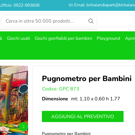
Email: birbalandiapark@birbaland
Ufficio: 0922-893608
tà
Giochi usati
Giochi gonfiabili per bambini
Playground
Apri
Pugnometro per Bambini
SKU:
Codice: GPC 873
Dimensione
mt: 1,10 x 0,60 h 1,77
AGGIUNGI AL PREVENTIVO
Pugnometro per Bambini