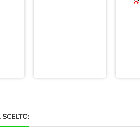
S
Co
 SCELTO: