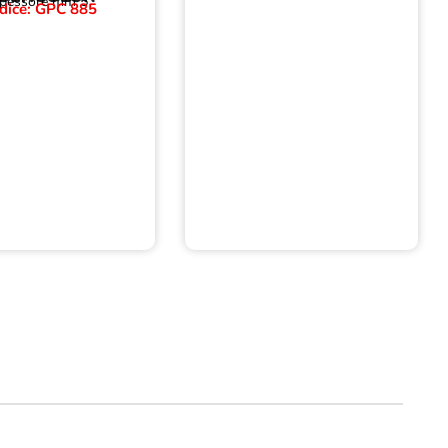
pessore mm 5
dice: GPC 885