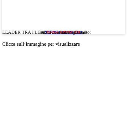
LEADER TRA I LEADER. Ci hanno già scelto:
SCIVOLI A LUCI LED
Codice: NOVITA' 298
Misure: su richiesta del cliente
Clicca sull’immagine per visualizzare