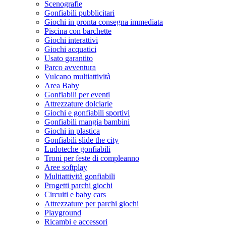
Scenografie
Gonfiabili pubblicitari
Giochi in pronta consegna immediata
Piscina con barchette
Giochi interattivi
Giochi acquatici
Usato garantito
Parco avventura
Vulcano multiattività
Area Baby
Gonfiabili per eventi
Attrezzature dolciarie
Giochi e gonfiabili sportivi
Gonfiabili mangia bambini
Giochi in plastica
Gonfiabili slide the city
Ludoteche gonfiabili
Troni per feste di compleanno
Aree softplay
Multiattività gonfiabili
Progetti parchi giochi
Circuiti e baby cars
Attrezzature per parchi giochi
Playground
Ricambi e accessori