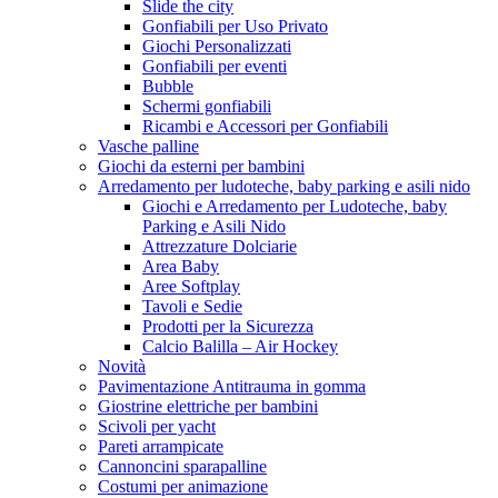
Slide the city
Gonfiabili per Uso Privato
Giochi Personalizzati
Gonfiabili per eventi
Bubble
Schermi gonfiabili
Ricambi e Accessori per Gonfiabili
Vasche palline
Giochi da esterni per bambini
Arredamento per ludoteche, baby parking e asili nido
Giochi e Arredamento per Ludoteche, baby
Parking e Asili Nido
Attrezzature Dolciarie
Area Baby
Aree Softplay
Tavoli e Sedie
Prodotti per la Sicurezza
Calcio Balilla – Air Hockey
Novità
Pavimentazione Antitrauma in gomma
Giostrine elettriche per bambini
Scivoli per yacht
Pareti arrampicate
Cannoncini sparapalline
Costumi per animazione