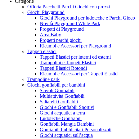
Categorie
Offerta Pacchetti Parchi Giochi con prezzi
Giochi Playground
Giochi Playground per ludoteche e Parchi Gioco
Novità Playground White Park
Progetti di Playground
Area Baby
Progetti parchi giochi
Ricambi e Accessori per Playground
Tappeti elastici
Tappeti Elastici per interni ed esterni
Trampolini e Tappeti Elastici
Tappeti Elastici Rotondi
Ricambi e Accessori per Tappeti Elastici
Trampoline park
Giochi gonfiabili per bambini
Scivoli Gonfiabili
Multiattività Gonfiabili
Saltarelli Gonfiabili
Giochi e Gonfiabili Sportivi
Giochi acquatici a terra
Ludoteche Gonfiabili
Gonfiabili Mangia Bambini
Gonfiabili Pubblicitari Personalizzati
Giochi acquatici sull’acqua