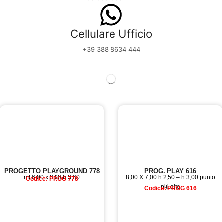
Cellulare Ufficio
+39 388 8634 444
PROGETTO PLAYGROUND 778
PROG. PLAY 616
mt 6,00 x 3,00 h 3,60
8,00 X 7,00 h 2,50 – h 3,00 punto
Codice: PROG 778
più alto
Codice: PROG 616