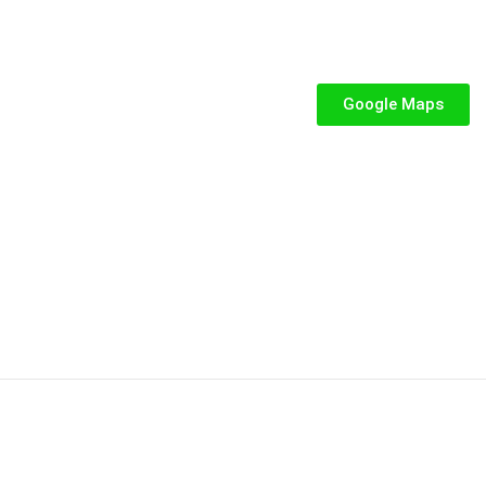
SEGUICI
iabili per Bambini
abili
Google Maps
iabili
iabili per bambini
fiabile usato
abili usati
stici
stici per bambini
P.IVA: 02287390849
Privacy e Cookie Policy