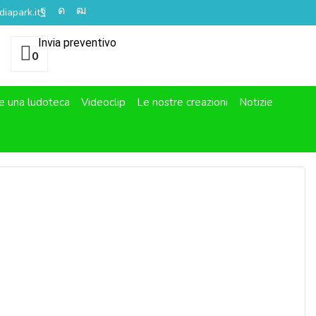
iapark.it
Invia preventivo
0
e una ludoteca
Videoclip
Le nostre creazioni
Notizie