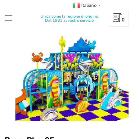
Italiano
▼
Unica come la regione di origine.
0
Dal 1981 al vostro servizio