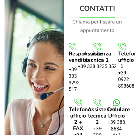
CONTATTI
Chiama per fissare un
appuntamento
Responsabile
Assistenza
Telefo
vendite
tecnica 1
ufficio
1
+39 338 8235 352
+39
+39
333
0922
9292
893608
517
Telefono
Assistenza
Cellulare
ufficio
tecnica
Ufficio
2 +
2
+39 388
FAX
+39
8634
+39