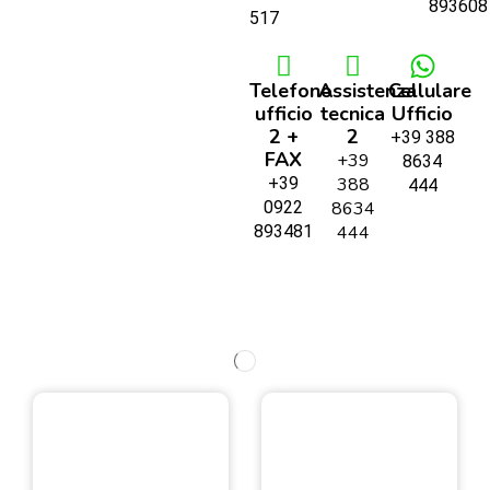
893608
517
Telefono
Assistenza
Cellulare
ufficio
tecnica
Ufficio
2 +
2
+39 388
FAX
+39
8634
+39
388
444
0922
8634
893481
444