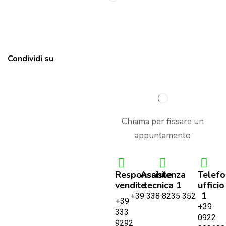
Condividi su
Chiama per fissare un
appuntamento
Responsabile
Assistenza
Telef
vendite
tecnica 1
ufficio
1
+39 338 8235 352
+39
+39
333
0922
9292