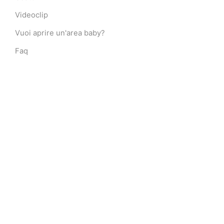
Videoclip
Vuoi aprire un'area baby?
Faq
LINK
Giochi Gonfiabili per Bambini
Giochi gonfiabili
Gonfiabili
Scivoli gonfiabili
Scivoli gonfiabili per bambini
Scivolo gonfiabile usato
Playground
Giochi gonfiabili usati
Tappeti elastici