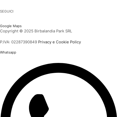
Tappeti elastici per bambini
SEGUICI
Facebook
Twitter
Instagram
Youtube
Vimeo
Google Maps
Copyright © 2025 Birbalandia Park SRL
P.IVA: 02287390849
Privacy e Cookie Policy
Whatsapp