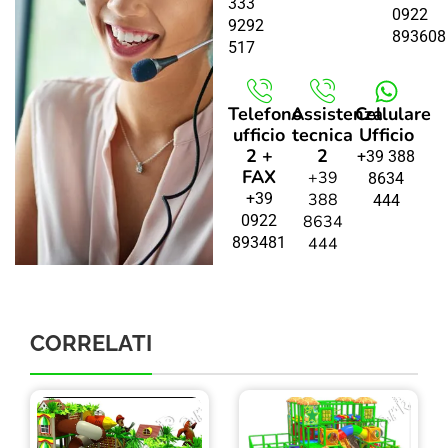
333
0922
9292
893608
517
Telefono
Assistenza
Cellulare
ufficio
tecnica
Ufficio
2 +
2
+39 388
FAX
+39
8634
+39
388
444
0922
8634
893481
444
CORRELATI