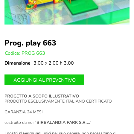
Prog. play 663
U:
Codice: PROG 663
Dimensione
3,00 x 2,00 h 3,00
AGGIUNGI AL PREVENTIVO
PROGETTO A SCOPO ILLUSTRATIVO
PRODOTTO ESCLUSIVAMENTE ITALIANO CERTIFICATO
GARANZIA 24 MESI
costruito da noi “
BIRBALANDIA PARK S.R.L.
“
I nostri
playground
, unici nel suo genere, non necessitano di