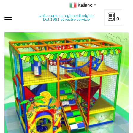
Italiano
▼
Unica come la regione di origine.
0
Dal 1981 al vostro servizio