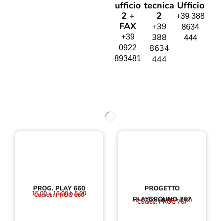
ufficio
tecnica
Ufficio
2 +
2
+39 388
FAX
+39
8634
388
+39
444
8634
0922
444
893481
PROG. PLAY 660
PROGETTO
15,00 x 13,00 h 5,00
Codice: PROG 660
PLAYGROUND 767
mt 12,00 x 8,00 h 8,00
Codice: PROG 767