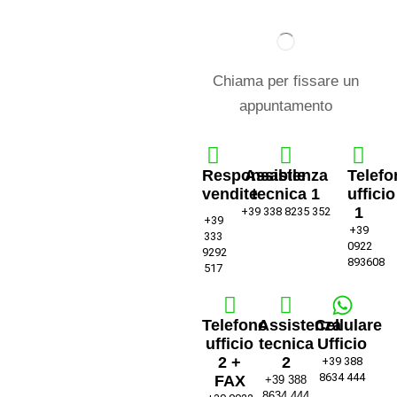
Chiama per fissare un
appuntamento
Responsabile
Assistenza
Telefo
vendite
tecnica 1
ufficio
1
+39 338 8235 352
+39
+39
333
0922
9292
893608
517
Telefono
Assistenza
Cellulare
ufficio
tecnica
Ufficio
2 +
2
+39 388
8634 444
FAX
+39 388
8634 444