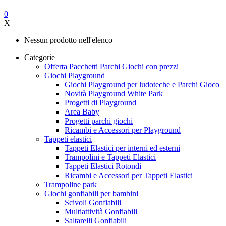
0
X
Nessun prodotto nell'elenco
Categorie
Offerta Pacchetti Parchi Giochi con prezzi
Giochi Playground
Giochi Playground per ludoteche e Parchi Gioco
Novità Playground White Park
Progetti di Playground
Area Baby
Progetti parchi giochi
Ricambi e Accessori per Playground
Tappeti elastici
Tappeti Elastici per interni ed esterni
Trampolini e Tappeti Elastici
Tappeti Elastici Rotondi
Ricambi e Accessori per Tappeti Elastici
Trampoline park
Giochi gonfiabili per bambini
Scivoli Gonfiabili
Multiattività Gonfiabili
Saltarelli Gonfiabili