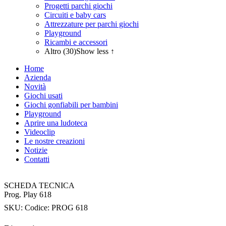
Progetti parchi giochi
Circuiti e baby cars
Attrezzature per parchi giochi
Playground
Ricambi e accessori
Altro (30)
Show less ↑
Home
Azienda
Novità
Giochi usati
Giochi gonfiabili per bambini
Playground
Aprire una ludoteca
Videoclip
Le nostre creazioni
Notizie
Contatti
SCHEDA TECNICA
Prog. Play 618
SKU:
Codice: PROG 618