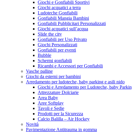
Giochi e Gonfiabili Sportivi
Giochi acquatici a terra
Ludoteche Gonfiabili
Gonfiabili Mangia Bambini
Gonfiabili Pubblicitari Personalizzati
Giochi acquatici sull’acqua
Slide the city
Gonfiabili per Uso Privato
Giochi Personalizzati
Gonfiabili per eventi
Bubble
Schermi gonfiabili
Ricambi e Accessori per Gonfiabili
Vasche palline
Giochi da esterni per bambini
Arredamento per ludoteche, baby parking e asili nido
Giochi e Arredamento per Ludoteche, baby Parkin
Attrezzature Dolciarie
Area Baby
Aree Softplay
Tavoli e Sedie
Prodotti per la Sicurezza
Calcio Balilla – Air Hockey
Novità
Pavimentazione Antitrauma in gomma