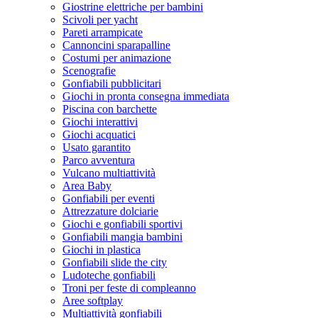
Giostrine elettriche per bambini
Scivoli per yacht
Pareti arrampicate
Cannoncini sparapalline
Costumi per animazione
Scenografie
Gonfiabili pubblicitari
Giochi in pronta consegna immediata
Piscina con barchette
Giochi interattivi
Giochi acquatici
Usato garantito
Parco avventura
Vulcano multiattività
Area Baby
Gonfiabili per eventi
Attrezzature dolciarie
Giochi e gonfiabili sportivi
Gonfiabili mangia bambini
Giochi in plastica
Gonfiabili slide the city
Ludoteche gonfiabili
Troni per feste di compleanno
Aree softplay
Multiattività gonfiabili