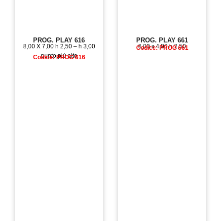
PROG. PLAY 616
PROG. PLAY 661
8,00 X 7,00 h 2,50 – h 3,00
6,00 x 4,00 h 2,50
Codice: PROG 661
punto più alto
Codice: PROG 616