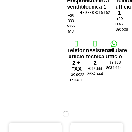
Responsabile
Assistenza
Telefo
vendite
tecnica 1
ufficio
1
+39 338 8235 352
+39
+39
333
0922
9292
893608
517
Telefono
Assistenza
Cellulare
ufficio
tecnica
Ufficio
2 +
2
+39 388
8634 444
FAX
+39 388
8634 444
+39 0922
893481