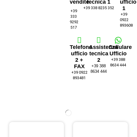
vendite
tecnica 1
ufficio
1
+39 338 8235 352
+39
+39
333
0922
9292
893608
517
Telefono
Assistenza
Cellulare
ufficio
tecnica
Ufficio
2 +
2
+39 388
8634 444
FAX
+39 388
8634 444
+39 0922
893481