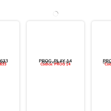
 633
PROG. PLAY 14
PRO
5,00
8,00 x 4,00 h 2,50
Dimen
 633
Codice: PROG 14
Cod