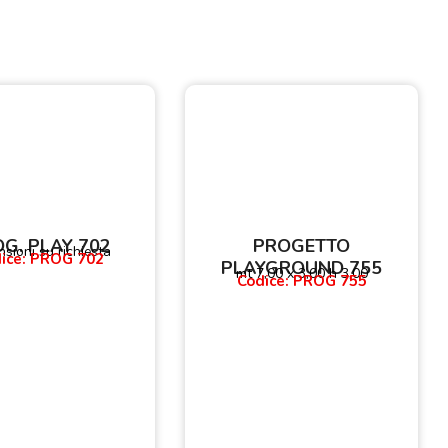
G. PLAY 702
PROGETTO
sioni su richiesta
ice: PROG 702
PLAYGROUND 755
mt 7,00 x 3,00 h 3,00
Codice: PROG 755