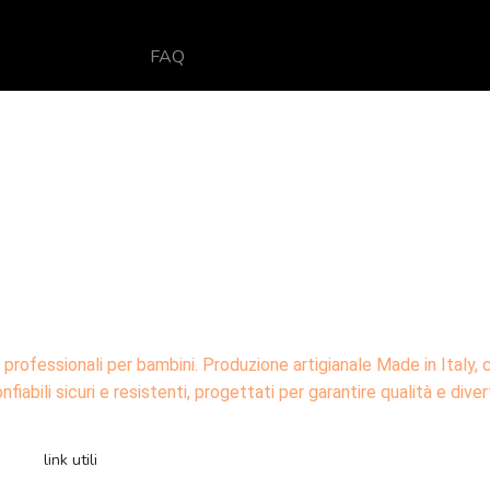
FAQ
li professionali per bambini. Produzione artigianale Made in Italy, 
onfiabili sicuri e resistenti, progettati per garantire qualità e div
LINK
link utili