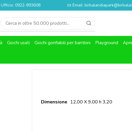
Ufficio: 0922-893608
Email: birbalandiapark@birbalan
tà
Giochi usati
Giochi gonfiabili per bambini
Playground
Apri
Dimensione
12,00 X 9,00 h 3,20