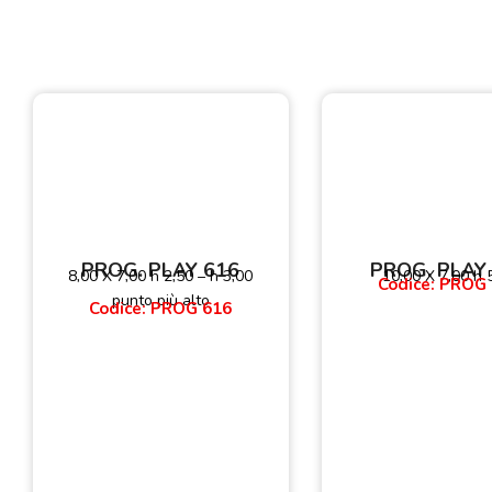
PROG. PLAY 616
PROG. PLAY
8,00 X 7,00 h 2,50 – h 3,00
10,00 X 7,00 h 
Codice: PROG
punto più alto
Codice: PROG 616