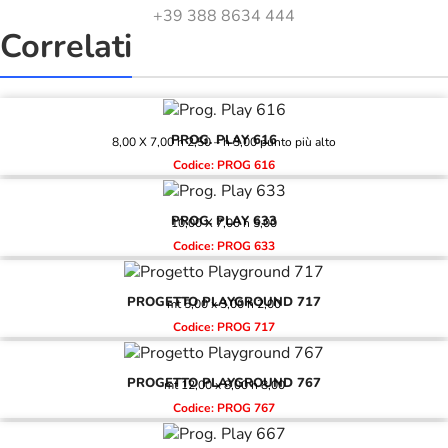
+39 388 8634 444
Correlati
PROG. PLAY 616
8,00 X 7,00 h 2,50 – h 3,00 punto più alto
Codice: PROG 616
PROG. PLAY 633
10,00 X 7,00 h 5,00
Codice: PROG 633
PROGETTO PLAYGROUND 717
mt 5,00 x 3,00 h 2,00
Codice: PROG 717
PROGETTO PLAYGROUND 767
mt 12,00 x 8,00 h 8,00
Codice: PROG 767