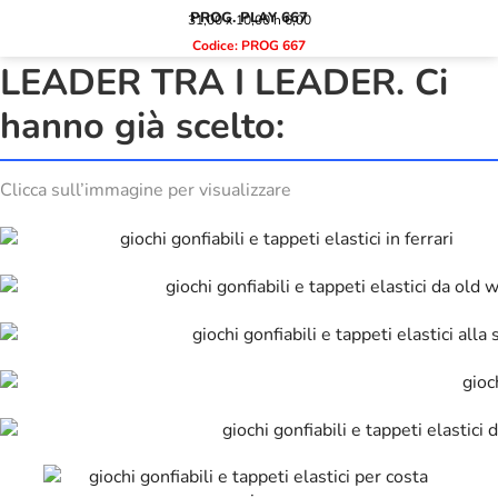
PROG. PLAY 667
31,00 x 10,00 h 6,00
Codice: PROG 667
LEADER TRA I LEADER. Ci
hanno già scelto:
Clicca sull’immagine per visualizzare