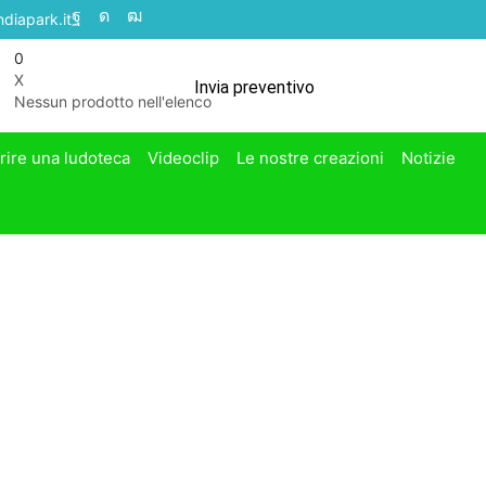
diapark.it
0
X
Invia preventivo
Nessun prodotto nell'elenco
rire una ludoteca
Videoclip
Le nostre creazioni
Notizie