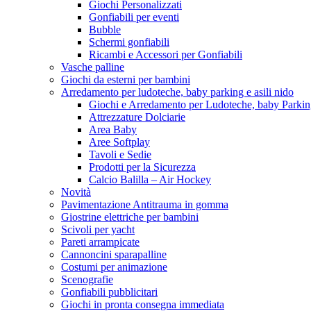
Giochi Personalizzati
Gonfiabili per eventi
Bubble
Schermi gonfiabili
Ricambi e Accessori per Gonfiabili
Vasche palline
Giochi da esterni per bambini
Arredamento per ludoteche, baby parking e asili nido
Giochi e Arredamento per Ludoteche, baby Parkin
Attrezzature Dolciarie
Area Baby
Aree Softplay
Tavoli e Sedie
Prodotti per la Sicurezza
Calcio Balilla – Air Hockey
Novità
Pavimentazione Antitrauma in gomma
Giostrine elettriche per bambini
Scivoli per yacht
Pareti arrampicate
Cannoncini sparapalline
Costumi per animazione
Scenografie
Gonfiabili pubblicitari
Giochi in pronta consegna immediata