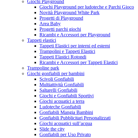
Giochi Playground
Giochi Playground per ludoteche e Parchi Gioco
Novità Playground White Park
Progetti di Playground
Area Baby
Progetti parchi giochi
Ricambi e Accessori per Playground
Tappeti elastici
Tappeti Elastici per interni ed esterni
Trampolini e Tappeti Elastici
Tappeti Elastici Rotondi
Ricambi e Accessori per Tappeti Elastici
Trampoline park
Giochi gonfiabili per bambini
Scivoli Gonfiabili
Multiattività Gonfiabili
Saltarelli Gonfiabili
Giochi e Gonfiabili Sportivi
Giochi acquatici a terra
Ludoteche Gonfiabili
Gonfiabili Mangia Bambini
Gonfiabili Pubblicitari Personalizzati
Giochi acquatici sull’acqua
Slide the city
Gonfiabili per Uso Privato