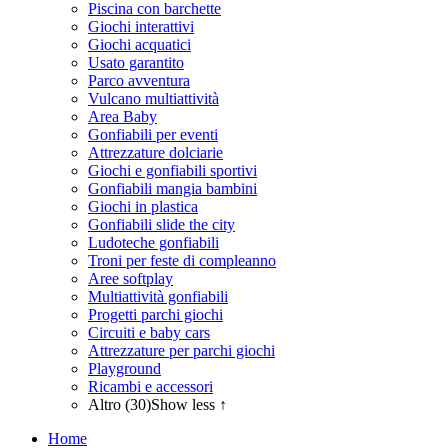
Piscina con barchette
Giochi interattivi
Giochi acquatici
Usato garantito
Parco avventura
Vulcano multiattività
Area Baby
Gonfiabili per eventi
Attrezzature dolciarie
Giochi e gonfiabili sportivi
Gonfiabili mangia bambini
Giochi in plastica
Gonfiabili slide the city
Ludoteche gonfiabili
Troni per feste di compleanno
Aree softplay
Multiattività gonfiabili
Progetti parchi giochi
Circuiti e baby cars
Attrezzature per parchi giochi
Playground
Ricambi e accessori
Altro (30)
Show less ↑
Home