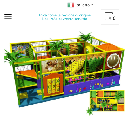
Italiano
▼
Unica come la regione di origine.
0
Dal 1981 al vostro servizio