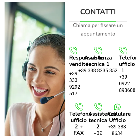
CONTATTI
Chiama per fissare un
appuntamento
Responsabile
Assistenza
Telefo
vendite
tecnica 1
ufficio
1
+39 338 8235 352
+39
+39
333
0922
9292
893608
517
Telefono
Assistenza
Cellulare
ufficio
tecnica
Ufficio
2 +
2
+39 388
FAX
+39
8634