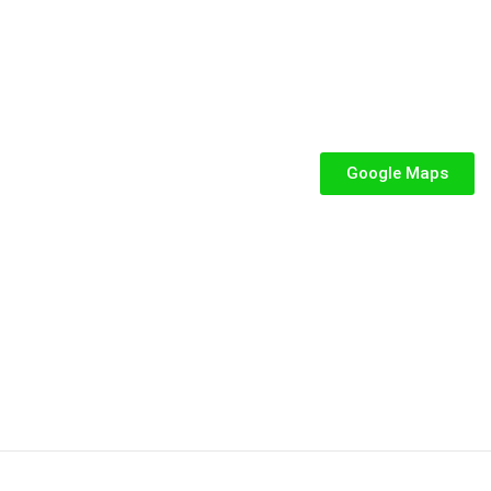
SEGUICI
iabili per Bambini
abili
Google Maps
iabili
iabili per bambini
fiabile usato
abili usati
stici
stici per bambini
P.IVA: 02287390849
Privacy e Cookie Policy