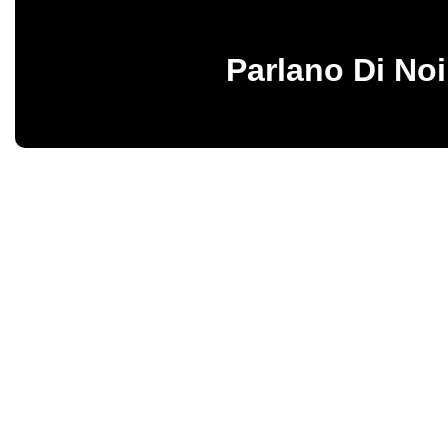
Parlano Di Noi
Birbalandia Park – Fabbrica italiana di giochi gonfiabili e gonfiabili pro
Vendita diretta di gonfiabili sicuri e resistenti, progettati per garantire