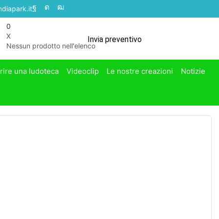
diapark.it
0
X
Invia preventivo
Nessun prodotto nell'elenco
rire una ludoteca
Videoclip
Le nostre creazioni
Notizie