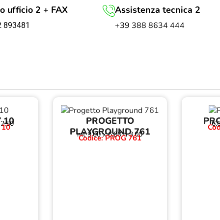
o ufficio 2 + FAX
Assistenza tecnica 2
+39 388 8634 444
2 893481
 10
PROGETTO
PRO
 2,50
6,
 10
Cod
PLAYGROUND 761
mt 9,00 x 6,00 h 3,00
Codice: PROG 761