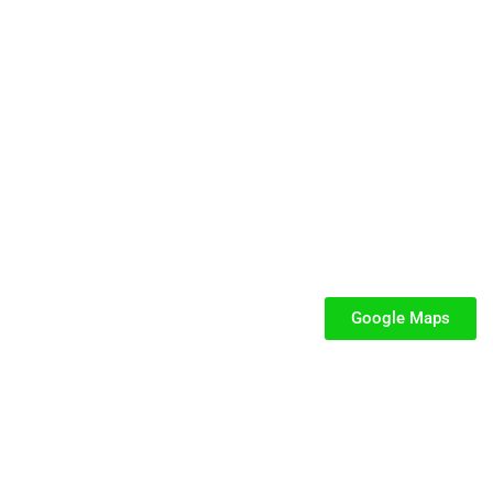
cata e dedicata a parchi gioco, ludoteche, villaggi turistici ed eventi.
SEGUICI
iabili per Bambini
iabili
Google Maps
iabili
fiabili per bambini
fiabile usato