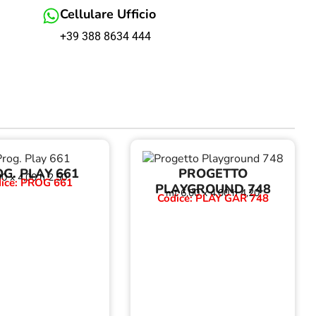
Cellulare Ufficio
+39 388 8634 444
G. PLAY 661
PROGETTO
00 x 4,00 h 2,50
ice: PROG 661
PLAYGROUND 748
mt 6,00 x 4,00 h 4,20
Codice: PLAY GAR 748