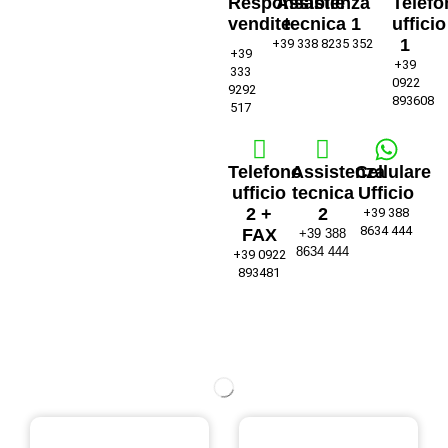
Responsabile
Assistenza
Telefo
vendite
tecnica 1
ufficio
1
+39 338 8235 352
+39
+39
333
0922
9292
893608
517
Telefono
Assistenza
Cellulare
ufficio
tecnica
Ufficio
2 +
2
+39 388
8634 444
FAX
+39 388
8634 444
+39 0922
893481