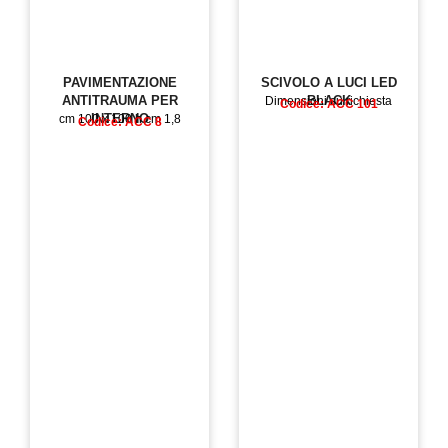
PAVIMENTAZIONE
SCIVOLO A LUCI LED
ANTITRAUMA PER
BLACK
Dimensioni su richiesta
Codice: ACC 101
INTERNO
cm 100 x 100 h cm 1,8
Codice: ACC 8