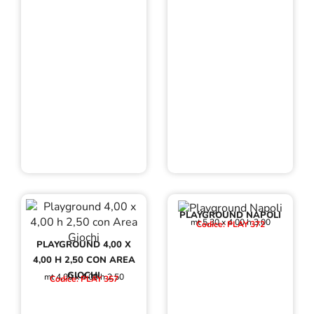
PLAYGROUND NAPOLI
mt 5,30 x 4,00 h 3,00
Codice: PLAY 372
PLAYGROUND 4,00 X
4,00 H 2,50 CON AREA
GIOCHI
mt 4,00 x 4,00 h 2,50
Codice: PLAY 357