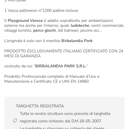
3 Mini boxer
1 Vasca pallinecon n°1200 palline incluse
Il
Playground Varese
è adatto soprattutto per ambientazioni
esterne ma anche per l’interno, quali:
ludoteche
, centri commerciali,
villaggi turistici,
parco giochi
, lidi balneari, piscine ecc…
L’originale è solo con il marchio
Birbalandia Park
.
PRODOTTO ESCLUSIVAMENTE ITALIANO CERTIFICATO CON 24
MESI DI GARANZIA
costruito da noi “
BIRBALANDIA PARK S.R.L.
“
Prodotto Professionale completo di Manuale d’Uso e
Manutenzione e Certificato CE e UNI-EN 14960
TARGHETTA REGISTRATA
Tutte le nostre strutture sono previste di targhetta
registrata come richiesto dal D.M.18-05-2007.
Le traghette si rilasciano su richiesta del cliente