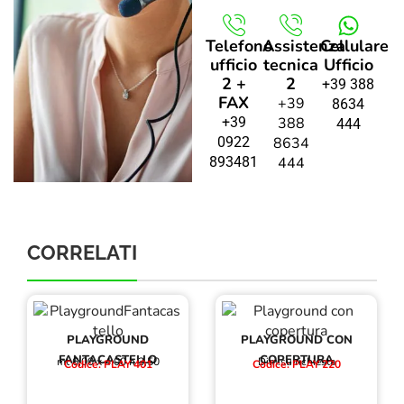
Telefono
Assistenza
Cellulare
ufficio
tecnica
Ufficio
2 +
2
+39 388
FAX
+39
8634
+39
388
444
0922
8634
893481
444
CORRELATI
PLAYGROUND
PLAYGROUND CON
FANTACASTELLO
COPERTURA
mt 6,00 x 4,00 h 3,50
Dim.su richiesta
Codice: PLAY 401
Codice: PLAY 220