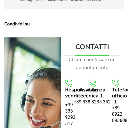
Condividi su
CONTATTI
Chiama per fissare un
appuntamento
Responsabile
Assistenza
Telefo
vendite
tecnica 1
ufficio
1
+39 338 8235 352
+39
+39
333
0922
9292
893608
517