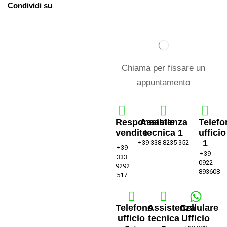
Condividi su
Chiama per fissare un
appuntamento
Responsabile
Assistenza
Telefo
vendite
tecnica 1
ufficio
1
+39 338 8235 352
+39
+39
333
0922
9292
893608
517
Telefono
Assistenza
Cellulare
ufficio
tecnica
Ufficio