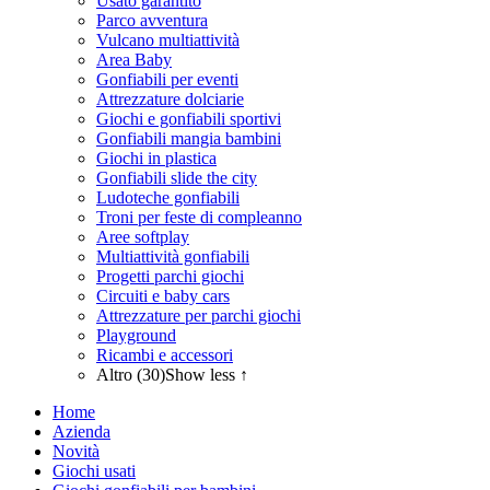
Usato garantito
Parco avventura
Vulcano multiattività
Area Baby
Gonfiabili per eventi
Attrezzature dolciarie
Giochi e gonfiabili sportivi
Gonfiabili mangia bambini
Giochi in plastica
Gonfiabili slide the city
Ludoteche gonfiabili
Troni per feste di compleanno
Aree softplay
Multiattività gonfiabili
Progetti parchi giochi
Circuiti e baby cars
Attrezzature per parchi giochi
Playground
Ricambi e accessori
Altro (30)
Show less ↑
Home
Azienda
Novità
Giochi usati