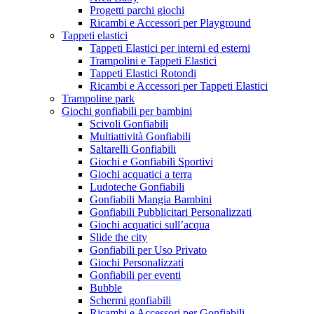
Progetti parchi giochi
Ricambi e Accessori per Playground
Tappeti elastici
Tappeti Elastici per interni ed esterni
Trampolini e Tappeti Elastici
Tappeti Elastici Rotondi
Ricambi e Accessori per Tappeti Elastici
Trampoline park
Giochi gonfiabili per bambini
Scivoli Gonfiabili
Multiattività Gonfiabili
Saltarelli Gonfiabili
Giochi e Gonfiabili Sportivi
Giochi acquatici a terra
Ludoteche Gonfiabili
Gonfiabili Mangia Bambini
Gonfiabili Pubblicitari Personalizzati
Giochi acquatici sull’acqua
Slide the city
Gonfiabili per Uso Privato
Giochi Personalizzati
Gonfiabili per eventi
Bubble
Schermi gonfiabili
Ricambi e Accessori per Gonfiabili