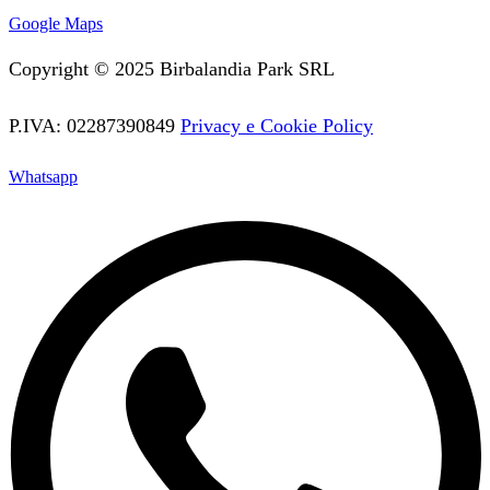
Facebook
Twitter
Instagram
Youtube
Vimeo
Google Maps
Copyright © 2025 Birbalandia Park SRL
P.IVA: 02287390849
Privacy e Cookie Policy
Whatsapp