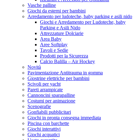
Vasche palline
Giochi da esterni per bambini
Arredamento per ludoteche, baby parking e asili nido
Giochi e Arredamento per Ludoteche, baby
Parking e Asili Nido
Attrezzature Dolciarie
Area Baby
Aree Softplay
Tavoli e Sedie
Prodotti per la Sicurezza
Calcio Balilla – Air Hockey
Novità
Pavimentazione Antitrauma in gomma
Giostrine elettriche per bambini
Scivoli per yacht
Pareti arrampicate
Cannoncini sparapalline
Costumi per animazione
Scenografie
Gonfiabili pubblicitari
Giochi in pronta consegna immediata
Piscina con barchette
Giochi interattivi
Giochi acquatici