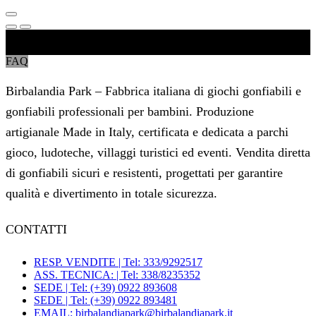
Parlano di noi
FAQ
Birbalandia Park – Fabbrica italiana di giochi gonfiabili e
gonfiabili professionali per bambini. Produzione
artigianale Made in Italy, certificata e dedicata a parchi
gioco, ludoteche, villaggi turistici ed eventi. Vendita diretta
di gonfiabili sicuri e resistenti, progettati per garantire
qualità e divertimento in totale sicurezza.
CONTATTI
RESP. VENDITE | Tel: 333/9292517
ASS. TECNICA: | Tel: 338/8235352
SEDE | Tel: (+39) 0922 893608
SEDE | Tel: (+39) 0922 893481
EMAIL: birbalandiapark@birbalandiapark.it