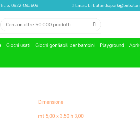
fficio: 0922-893608
Email: birbalandiapark@birbaland
à
Giochi usati
Giochi gonfiabili per bambini
Playground
Aprir
Dimensione
mt 5,00 x 3,50 h 3,00