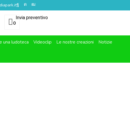
iapark.it
Invia preventivo
0
e una ludoteca
Videoclip
Le nostre creazioni
Notizie