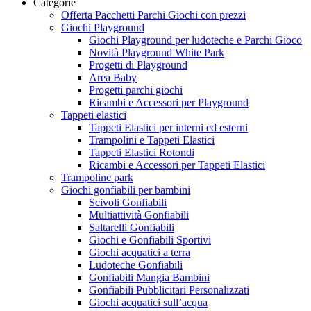
Categorie
Offerta Pacchetti Parchi Giochi con prezzi
Giochi Playground
Giochi Playground per ludoteche e Parchi Gioco
Novità Playground White Park
Progetti di Playground
Area Baby
Progetti parchi giochi
Ricambi e Accessori per Playground
Tappeti elastici
Tappeti Elastici per interni ed esterni
Trampolini e Tappeti Elastici
Tappeti Elastici Rotondi
Ricambi e Accessori per Tappeti Elastici
Trampoline park
Giochi gonfiabili per bambini
Scivoli Gonfiabili
Multiattività Gonfiabili
Saltarelli Gonfiabili
Giochi e Gonfiabili Sportivi
Giochi acquatici a terra
Ludoteche Gonfiabili
Gonfiabili Mangia Bambini
Gonfiabili Pubblicitari Personalizzati
Giochi acquatici sull’acqua