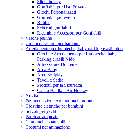
Slide the city
Gonfiabili per Uso Privato
Giochi Personalizzati
Gonfiabili per eventi
Bubble
Schermi gonfiabili
Ricambi e Accessori per Gonfiabili
Vasche palline
Giochi da esterni per bambini
Arredamento per ludoteche, baby parking e asili nido
Giochi e Arredamento per Ludoteche, baby
Parking e Asili Nido
Attrezzature Dolciarie
Area Baby
Aree Softplay
Tavoli e Sedie
Prodotti per la Sicurezza
Calcio Balilla – Air Hockey
Novità
Pavimentazione Antitrauma in gomma
Giostrine elettriche per bambini
Scivoli per yacht
Pareti arrampicate
Cannoncini sparapalline
Costumi per animazione