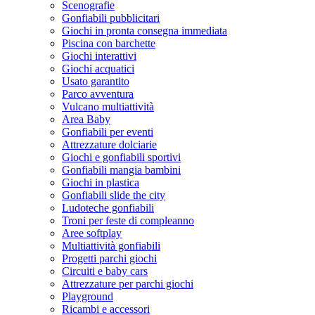
Scenografie
Gonfiabili pubblicitari
Giochi in pronta consegna immediata
Piscina con barchette
Giochi interattivi
Giochi acquatici
Usato garantito
Parco avventura
Vulcano multiattività
Area Baby
Gonfiabili per eventi
Attrezzature dolciarie
Giochi e gonfiabili sportivi
Gonfiabili mangia bambini
Giochi in plastica
Gonfiabili slide the city
Ludoteche gonfiabili
Troni per feste di compleanno
Aree softplay
Multiattività gonfiabili
Progetti parchi giochi
Circuiti e baby cars
Attrezzature per parchi giochi
Playground
Ricambi e accessori