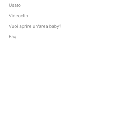
Usato
Videoclip
Vuoi aprire un'area baby?
Faq
LINK
Giochi Gonfiabili per Bambini
Giochi gonfiabili
Gonfiabili
Scivoli gonfiabili
Scivoli gonfiabili per bambini
Scivolo gonfiabile usato
Playground
Giochi gonfiabili usati