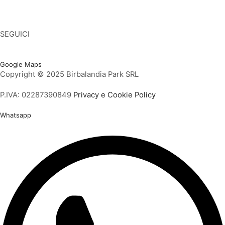
Tappeti elastici
Tappeti elastici per bambini
SEGUICI
Facebook
Twitter
Instagram
Youtube
Vimeo
Google Maps
Copyright © 2025 Birbalandia Park SRL
P.IVA: 02287390849
Privacy e Cookie Policy
Whatsapp