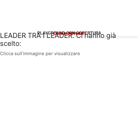
PLAYGROUND CON COPERTURA
LEADER TRA I LEADER. Ci hanno già
Dim.su richiesta
Codice: PLAY 220
scelto:
Clicca sull’immagine per visualizzare