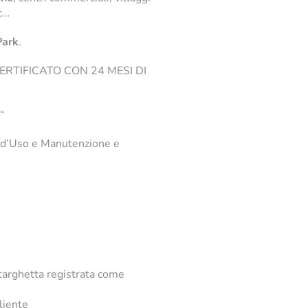
cc…
Park
.
RTIFICATO CON 24 MESI DI
“
 d’Uso e Manutenzione e
 targhetta registrata come
cliente