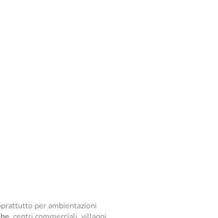
prattutto per ambientazioni
che
, centri commerciali, villaggi