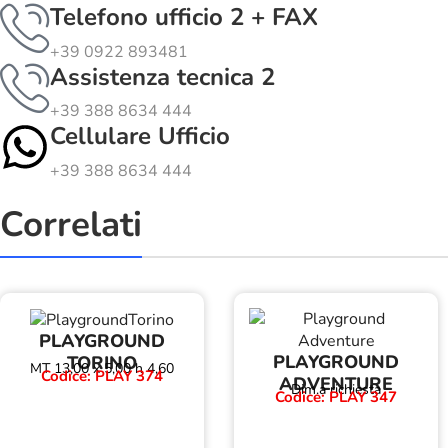
Telefono ufficio 2 + FAX
+39 0922 893481
Assistenza tecnica 2
+39 388 8634 444
Cellulare Ufficio
+39 388 8634 444
Correlati
PLAYGROUND
PLAYGROUND
TORINO
MT 13,00 x 5,00 h 4,60
Codice: PLAY 374
ADVENTURE
Dim.a richiesta
Codice: PLAY 347