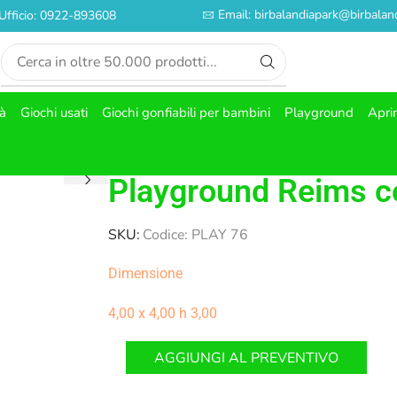
Email: birbalandiapark@birbaland
Ufficio: 0922-893608
tà
Giochi usati
Giochi gonfiabili per bambini
Playground
Apri
Playground Reims c
SKU:
Codice: PLAY 76
Dimensione
4,00 x 4,00 h 3,00
AGGIUNGI AL PREVENTIVO