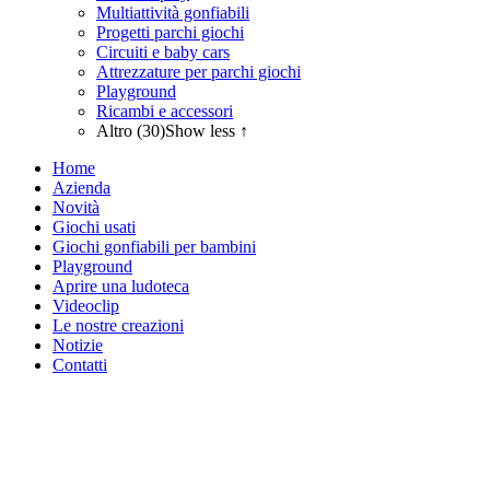
Multiattività gonfiabili
Progetti parchi giochi
Circuiti e baby cars
Attrezzature per parchi giochi
Playground
Ricambi e accessori
Altro (30)
Show less ↑
Home
Azienda
Novità
Giochi usati
Giochi gonfiabili per bambini
Playground
Aprire una ludoteca
Videoclip
Le nostre creazioni
Notizie
Contatti