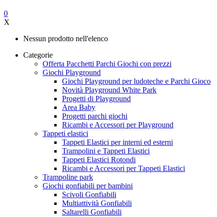
0
X
Nessun prodotto nell'elenco
Categorie
Offerta Pacchetti Parchi Giochi con prezzi
Giochi Playground
Giochi Playground per ludoteche e Parchi Gioco
Novità Playground White Park
Progetti di Playground
Area Baby
Progetti parchi giochi
Ricambi e Accessori per Playground
Tappeti elastici
Tappeti Elastici per interni ed esterni
Trampolini e Tappeti Elastici
Tappeti Elastici Rotondi
Ricambi e Accessori per Tappeti Elastici
Trampoline park
Giochi gonfiabili per bambini
Scivoli Gonfiabili
Multiattività Gonfiabili
Saltarelli Gonfiabili