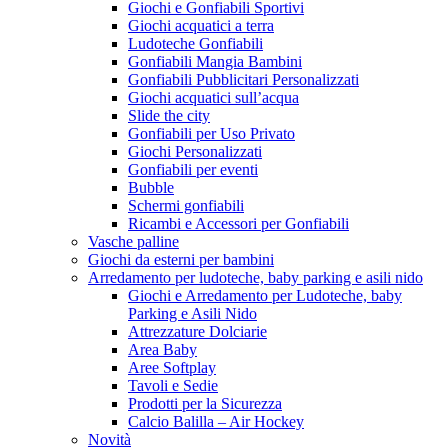
Giochi e Gonfiabili Sportivi
Giochi acquatici a terra
Ludoteche Gonfiabili
Gonfiabili Mangia Bambini
Gonfiabili Pubblicitari Personalizzati
Giochi acquatici sull’acqua
Slide the city
Gonfiabili per Uso Privato
Giochi Personalizzati
Gonfiabili per eventi
Bubble
Schermi gonfiabili
Ricambi e Accessori per Gonfiabili
Vasche palline
Giochi da esterni per bambini
Arredamento per ludoteche, baby parking e asili nido
Giochi e Arredamento per Ludoteche, baby
Parking e Asili Nido
Attrezzature Dolciarie
Area Baby
Aree Softplay
Tavoli e Sedie
Prodotti per la Sicurezza
Calcio Balilla – Air Hockey
Novità