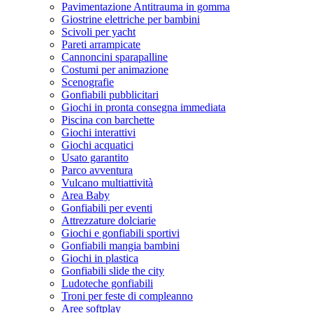
Pavimentazione Antitrauma in gomma
Giostrine elettriche per bambini
Scivoli per yacht
Pareti arrampicate
Cannoncini sparapalline
Costumi per animazione
Scenografie
Gonfiabili pubblicitari
Giochi in pronta consegna immediata
Piscina con barchette
Giochi interattivi
Giochi acquatici
Usato garantito
Parco avventura
Vulcano multiattività
Area Baby
Gonfiabili per eventi
Attrezzature dolciarie
Giochi e gonfiabili sportivi
Gonfiabili mangia bambini
Giochi in plastica
Gonfiabili slide the city
Ludoteche gonfiabili
Troni per feste di compleanno
Aree softplay