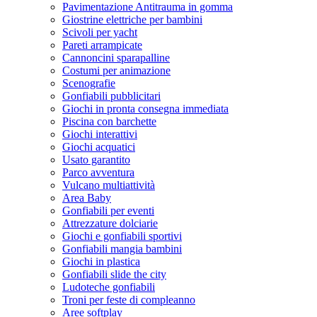
Pavimentazione Antitrauma in gomma
Giostrine elettriche per bambini
Scivoli per yacht
Pareti arrampicate
Cannoncini sparapalline
Costumi per animazione
Scenografie
Gonfiabili pubblicitari
Giochi in pronta consegna immediata
Piscina con barchette
Giochi interattivi
Giochi acquatici
Usato garantito
Parco avventura
Vulcano multiattività
Area Baby
Gonfiabili per eventi
Attrezzature dolciarie
Giochi e gonfiabili sportivi
Gonfiabili mangia bambini
Giochi in plastica
Gonfiabili slide the city
Ludoteche gonfiabili
Troni per feste di compleanno
Aree softplay