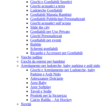
Giochi e Gonfiabili Sportivi
Giochi acquatici a terra
Ludoteche Gonfiabili
Gonfiabili Mangia Bambini
Gonfiabili Pubblicitari Personalizzati
Giochi acquatici sull’acqua
Slide the city
Gonfiabili per Uso Privato
Giochi Personalizzati
Gonfiabili per eventi
Bubble
Schermi gonfiabili
Ricambi e Accessori per Gonfiabili
Vasche palline
Giochi da esterni per bambini
Arredamento per ludoteche, baby parking e asili nido
Giochi e Arredamento per Ludoteche, baby
Parking e Asili Nido
Attrezzature Dolciarie
Area Baby
Aree Softplay
Tavoli e Sedie
Prodotti per la Sicurezza
Calcio Balilla – Air Hockey
Novità