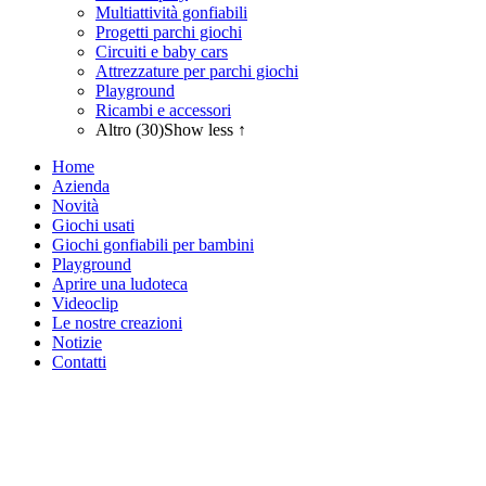
Multiattività gonfiabili
Progetti parchi giochi
Circuiti e baby cars
Attrezzature per parchi giochi
Playground
Ricambi e accessori
Altro (30)
Show less ↑
Home
Azienda
Novità
Giochi usati
Giochi gonfiabili per bambini
Playground
Aprire una ludoteca
Videoclip
Le nostre creazioni
Notizie
Contatti