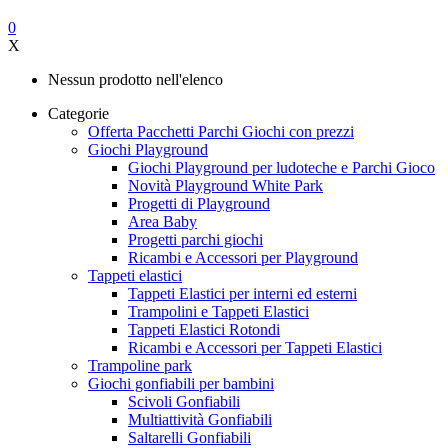
0
X
Nessun prodotto nell'elenco
Categorie
Offerta Pacchetti Parchi Giochi con prezzi
Giochi Playground
Giochi Playground per ludoteche e Parchi Gioco
Novità Playground White Park
Progetti di Playground
Area Baby
Progetti parchi giochi
Ricambi e Accessori per Playground
Tappeti elastici
Tappeti Elastici per interni ed esterni
Trampolini e Tappeti Elastici
Tappeti Elastici Rotondi
Ricambi e Accessori per Tappeti Elastici
Trampoline park
Giochi gonfiabili per bambini
Scivoli Gonfiabili
Multiattività Gonfiabili
Saltarelli Gonfiabili