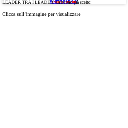
WHITE PARK 80
LEADER TRA I LEADER. Ci hanno già scelto:
Codice: WP 80
Clicca sull’immagine per visualizzare