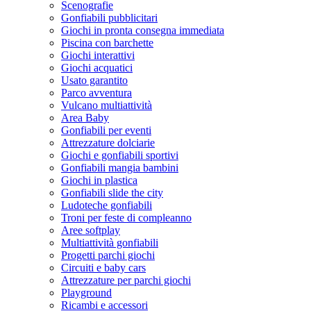
Scenografie
Gonfiabili pubblicitari
Giochi in pronta consegna immediata
Piscina con barchette
Giochi interattivi
Giochi acquatici
Usato garantito
Parco avventura
Vulcano multiattività
Area Baby
Gonfiabili per eventi
Attrezzature dolciarie
Giochi e gonfiabili sportivi
Gonfiabili mangia bambini
Giochi in plastica
Gonfiabili slide the city
Ludoteche gonfiabili
Troni per feste di compleanno
Aree softplay
Multiattività gonfiabili
Progetti parchi giochi
Circuiti e baby cars
Attrezzature per parchi giochi
Playground
Ricambi e accessori