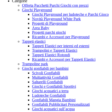
Categorie
Offerta Pacchetti Parchi Giochi con prezzi
Giochi Playground
Giochi Playground per ludoteche e Parchi Gioco
Novità Playground White Park
Progetti di Playground
Area Baby
Progetti parchi giochi
Ricambi e Accessori per Playground
Tappeti elastici
Tappeti Elastici per interni ed esterni
Trampolini e Tappeti Elastici
Tappeti Elastici Rotondi
Ricambi e Accessori per Tappeti Elastici
Trampoline park
Giochi gonfiabili per bambini
Scivoli Gonfiabili
Multiattività Gonfiabili
Saltarelli Gonfiabili
Giochi e Gonfiabili Sportivi
Giochi acquatici a terra
Ludoteche Gonfiabili
Gonfiabili Mangia Bambini
Gonfiabili Pubblicitari Personalizzati
Giochi acquatici sull’acqua