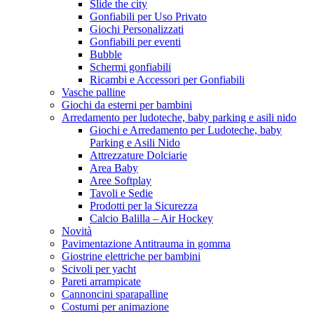
Slide the city
Gonfiabili per Uso Privato
Giochi Personalizzati
Gonfiabili per eventi
Bubble
Schermi gonfiabili
Ricambi e Accessori per Gonfiabili
Vasche palline
Giochi da esterni per bambini
Arredamento per ludoteche, baby parking e asili nido
Giochi e Arredamento per Ludoteche, baby
Parking e Asili Nido
Attrezzature Dolciarie
Area Baby
Aree Softplay
Tavoli e Sedie
Prodotti per la Sicurezza
Calcio Balilla – Air Hockey
Novità
Pavimentazione Antitrauma in gomma
Giostrine elettriche per bambini
Scivoli per yacht
Pareti arrampicate
Cannoncini sparapalline
Costumi per animazione