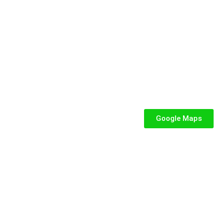
e dedicata a parchi gioco, ludoteche, villaggi turistici ed eventi.
SEGUICI
iabili per Bambini
abili
Google Maps
iabili
iabili per bambini
fiabile usato
abili usati
stici