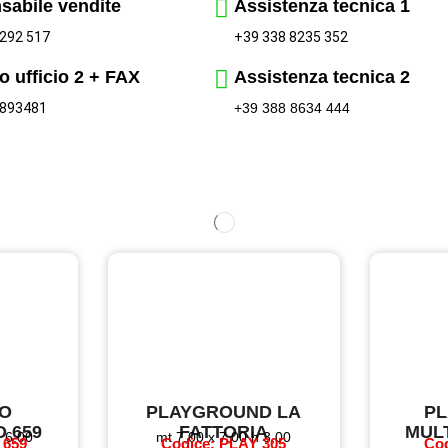
sabile vendite
Assistenza tecnica 1
+39 338 8235 352
292 517
o ufficio 2 + FAX
Assistenza tecnica 2
 893481
+39 388 8634 444
O
PLAYGROUND LA
P
 659
FATTORIA
MUL
h 6,00
mt 7,00 x 7,00 h 3,00
 659
Codice: PLAY 305
Cod