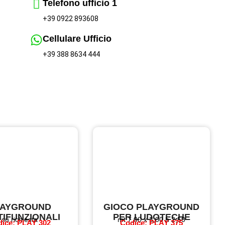
Telefono ufficio 1
+39 0922 893608
Cellulare Ufficio
+39 388 8634 444
LAYGROUND
GIOCO PLAYGROUND
TIFUNZIONALI
PER LUDOTECHE
su richiesta
mt 7,00 x 3,00 h 2,50
ice: PLAY 302
Codice: PLAY 375