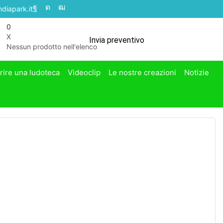
diapark.it
0
X
Invia preventivo
Nessun prodotto nell'elenco
rire una ludoteca
Videoclip
Le nostre creazioni
Notizie