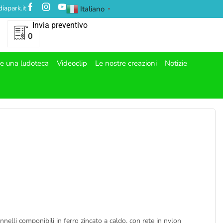
iapark.it
Italiano
▼
Invia preventivo
0
re una ludoteca
Videoclip
Le nostre creazioni
Notizie
annelli componibili in ferro zincato a caldo, con rete in nylon