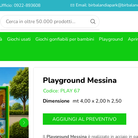
Email: birbalandiapark@birbaland
Ufficio: 0922-893608
tà
Giochi usati
Giochi gonfiabili per bambini
Playground
Apri
Playground Messina
SKU:
Codice: PLAY 67
Dimensione
mt 4,00 x 2,00 h 2,50
AGGIUNGI AL PREVENTIVO
Il
Playground Messina
è realizzato in acciaio in p