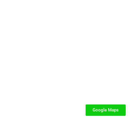
cata e dedicata a parchi gioco, ludoteche, villaggi turistici ed eventi.
SEGUICI
iabili per Bambini
iabili
Google Maps
iabili