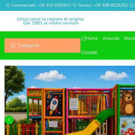
Commerciale: +39 333 9292517
Tecnico: +39 338-8235352
Unica come la regione di origine.
Dal 1981 al vostro servizio
Home
Azienda
Novi
Categorie
Contatti