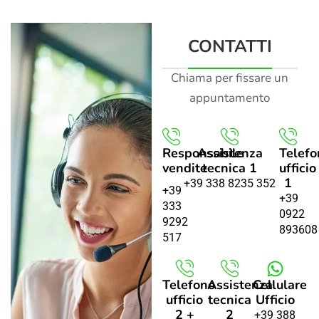
CONTATTI
Chiama per fissare un
appuntamento
Responsabile
Assistenza
Telefo
vendite
tecnica 1
ufficio
1
+39 338 8235 352
+39
+39
333
0922
9292
893608
517
Telefono
Assistenza
Cellulare
ufficio
tecnica
Ufficio
2 +
2
+39 388