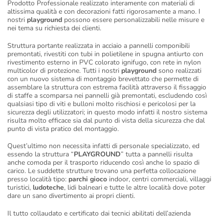
Prodotto Professionale realizzato interamente con materiali di
altissima qualità e con decorazioni fatti rigorosamente a mano. I
nostri
playground
possono essere personalizzabili nelle misure e
nei tema su richiesta dei clienti.
Struttura portante realizzata in acciaio a pannelli componibili
premontati, rivestiti con tubi in polietilene in spugna antiurto con
rivestimento esterno in PVC colorato ignifugo, con rete in nylon
multicolor di protezione. Tutti i nostri
playground
sono realizzati
con un nuovo sistema di montaggio brevettato che permette di
assemblare la struttura con estrema facilità attraverso il fissaggio
di staffe a scomparsa nei pannelli già premontati, escludendo così
qualsiasi tipo di viti e bulloni molto rischiosi e pericolosi per la
sicurezza degli utilizzatori; in questo modo infatti il nostro sistema
risulta molto efficace sia dal punto di vista della sicurezza che dal
punto di vista pratico del montaggio.
Quest’ultimo non necessita infatti di personale specializzato, ed
essendo la struttura “
PLAYGROUND
” tutta a pannelli risulta
anche comoda per il trasporto riducendo così anche lo spazio di
carico. Le suddette strutture trovano una perfetta collocazione
presso località tipo:
parchi gioco
indoor, centri commerciali, villaggi
turistici,
ludoteche
, lidi balneari e tutte le altre località dove poter
dare un sano divertimento ai propri clienti.
Il tutto collaudato e certificato dai tecnici abilitati dell’azienda