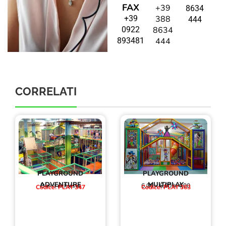
FAX
+39
8634
+39
388
444
0922
8634
893481
444
CORRELATI
PLAYGROUND
PLAYGROUND
ADVENTURE
MULTIPLAY
Dim.a richiesta
6,00 x 6,00 h 4,00
Codice: PLAY 347
Codice: PLAY 363