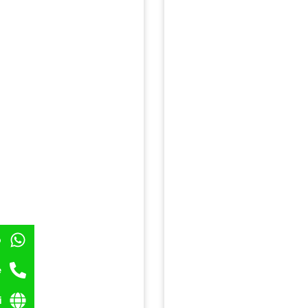
p
e
i