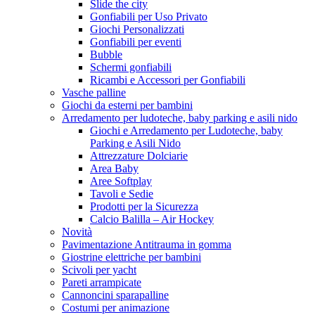
Slide the city
Gonfiabili per Uso Privato
Giochi Personalizzati
Gonfiabili per eventi
Bubble
Schermi gonfiabili
Ricambi e Accessori per Gonfiabili
Vasche palline
Giochi da esterni per bambini
Arredamento per ludoteche, baby parking e asili nido
Giochi e Arredamento per Ludoteche, baby
Parking e Asili Nido
Attrezzature Dolciarie
Area Baby
Aree Softplay
Tavoli e Sedie
Prodotti per la Sicurezza
Calcio Balilla – Air Hockey
Novità
Pavimentazione Antitrauma in gomma
Giostrine elettriche per bambini
Scivoli per yacht
Pareti arrampicate
Cannoncini sparapalline
Costumi per animazione