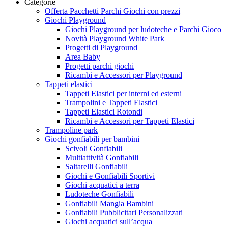
Categorie
Offerta Pacchetti Parchi Giochi con prezzi
Giochi Playground
Giochi Playground per ludoteche e Parchi Gioco
Novità Playground White Park
Progetti di Playground
Area Baby
Progetti parchi giochi
Ricambi e Accessori per Playground
Tappeti elastici
Tappeti Elastici per interni ed esterni
Trampolini e Tappeti Elastici
Tappeti Elastici Rotondi
Ricambi e Accessori per Tappeti Elastici
Trampoline park
Giochi gonfiabili per bambini
Scivoli Gonfiabili
Multiattività Gonfiabili
Saltarelli Gonfiabili
Giochi e Gonfiabili Sportivi
Giochi acquatici a terra
Ludoteche Gonfiabili
Gonfiabili Mangia Bambini
Gonfiabili Pubblicitari Personalizzati
Giochi acquatici sull’acqua