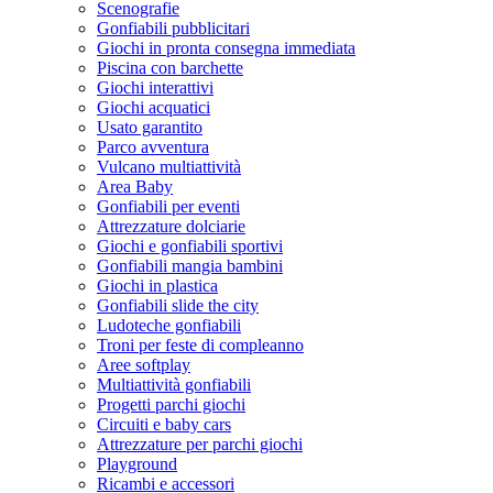
Scenografie
Gonfiabili pubblicitari
Giochi in pronta consegna immediata
Piscina con barchette
Giochi interattivi
Giochi acquatici
Usato garantito
Parco avventura
Vulcano multiattività
Area Baby
Gonfiabili per eventi
Attrezzature dolciarie
Giochi e gonfiabili sportivi
Gonfiabili mangia bambini
Giochi in plastica
Gonfiabili slide the city
Ludoteche gonfiabili
Troni per feste di compleanno
Aree softplay
Multiattività gonfiabili
Progetti parchi giochi
Circuiti e baby cars
Attrezzature per parchi giochi
Playground
Ricambi e accessori