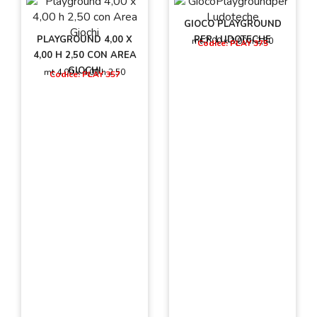
GIOCO PLAYGROUND
PLAYGROUND 4,00 X
PER LUDOTECHE
mt 7,00 x 3,00 h 2,50
Codice: PLAY 375
4,00 H 2,50 CON AREA
GIOCHI
mt 4,00 x 4,00 h 2,50
Codice: PLAY 357