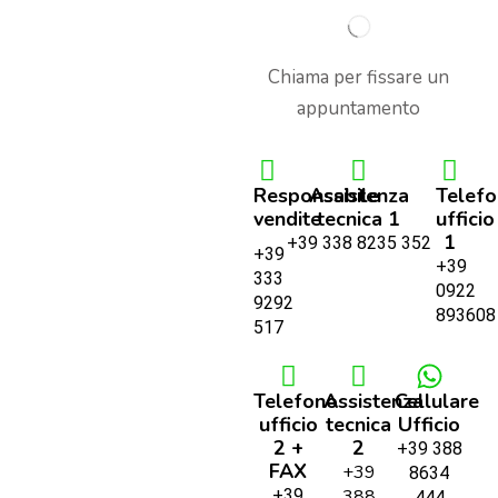
Chiama per fissare un
appuntamento
Responsabile
Assistenza
Telef
vendite
tecnica 1
ufficio
1
+39 338 8235 352
+39
+39
333
0922
9292
893608
517
Telefono
Assistenza
Cellulare
ufficio
tecnica
Ufficio
2 +
2
+39 388
FAX
+39
8634
+39
388
444