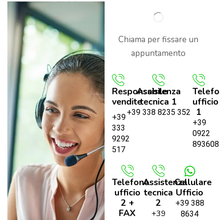
Chiama per fissare un
appuntamento
Responsabile
Assistenza
Telef
vendite
tecnica 1
ufficio
1
+39 338 8235 352
+39
+39
333
0922
9292
893608
517
Telefono
Assistenza
Cellulare
ufficio
tecnica
Ufficio
2 +
2
+39 388
FAX
+39
8634