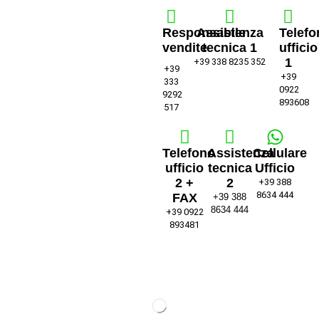
Responsabile
Assistenza
Telefo
vendite
tecnica 1
ufficio
1
+39 338 8235 352
+39
+39
333
0922
9292
893608
517
Telefono
Assistenza
Cellulare
ufficio
tecnica
Ufficio
2 +
2
+39 388
8634 444
FAX
+39 388
8634 444
+39 0922
893481