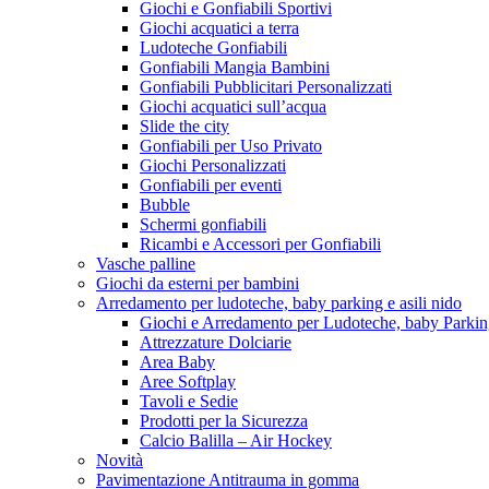
Giochi e Gonfiabili Sportivi
Giochi acquatici a terra
Ludoteche Gonfiabili
Gonfiabili Mangia Bambini
Gonfiabili Pubblicitari Personalizzati
Giochi acquatici sull’acqua
Slide the city
Gonfiabili per Uso Privato
Giochi Personalizzati
Gonfiabili per eventi
Bubble
Schermi gonfiabili
Ricambi e Accessori per Gonfiabili
Vasche palline
Giochi da esterni per bambini
Arredamento per ludoteche, baby parking e asili nido
Giochi e Arredamento per Ludoteche, baby Parkin
Attrezzature Dolciarie
Area Baby
Aree Softplay
Tavoli e Sedie
Prodotti per la Sicurezza
Calcio Balilla – Air Hockey
Novità
Pavimentazione Antitrauma in gomma