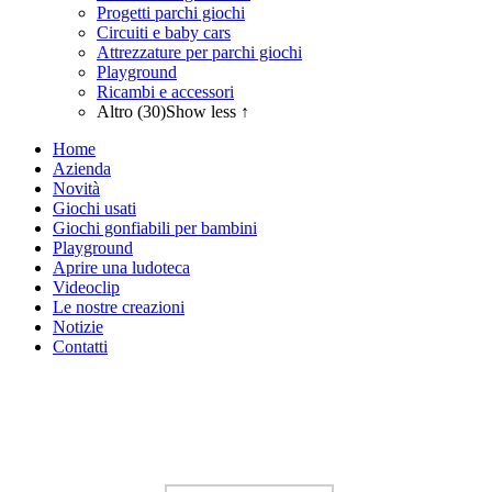
Progetti parchi giochi
Circuiti e baby cars
Attrezzature per parchi giochi
Playground
Ricambi e accessori
Altro (30)
Show less ↑
Home
Azienda
Novità
Giochi usati
Giochi gonfiabili per bambini
Playground
Aprire una ludoteca
Videoclip
Le nostre creazioni
Notizie
Contatti