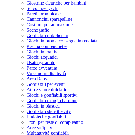
Giostrine elettriche per bambini
Scivoli per yacht
Pareti arrampicate
Cannoncini sparapalline
Costumi per animazione
Scenografie
Gonfiabili pubblicitari
Giochi in pronta consegna immediata
Piscina con barchette
Giochi interattivi
Giochi acquatici
Usato garantito
Parco avventura
Vulcano multiattività
Area Baby
Gonfiabili per eventi
Attrezzature dolciarie
Giochi e gonfiabili sportivi
Gonfiabili mangia bambini
Giochi in plastica
Gonfiabili slide the city
Ludoteche gonfiabili
Troni per feste di compleanno
Aree softplay
Multiattività gonfiabili