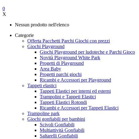
0
X
Nessun prodotto nell'elenco
Categorie
Offerta Pacchetti Parchi Giochi con prezzi
Giochi Playground
Giochi Playground per ludoteche e Parchi Gioco
Novità Playground White Park
Progetti di Playground
Area Baby
Progetti parchi giochi
Ricambi e Accessori per Playground
Tappeti elastici
Tappeti Elastici per interni ed esterni
Trampolini e Tappeti Elastici
Tappeti Elastici Rotondi
Ricambi e Accessori per Tappeti Elastici
Trampoline park
Giochi gonfiabili per bambini
Scivoli Gonfiabili
Multiattività Gonfiabili
Saltarelli Gonfiabili