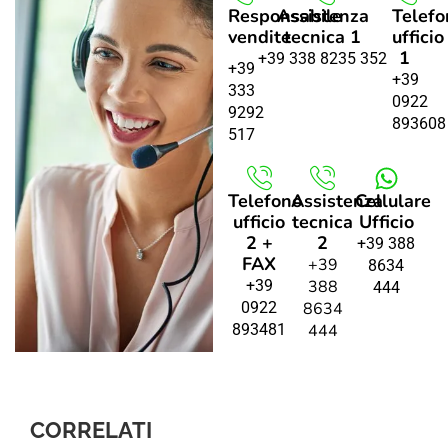
Responsabile
Assistenza
Telefo
vendite
tecnica 1
ufficio
1
+39 338 8235 352
+39
+39
333
0922
9292
893608
517
Telefono
Assistenza
Cellulare
ufficio
tecnica
Ufficio
2 +
2
+39 388
FAX
+39
8634
+39
388
444
0922
8634
893481
444
CORRELATI