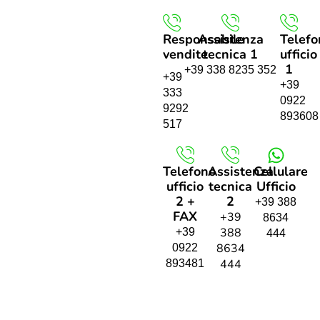
Responsabile
Assistenza
Telefo
vendite
tecnica 1
ufficio
1
+39 338 8235 352
+39
+39
333
0922
9292
893608
517
Telefono
Assistenza
Cellulare
ufficio
tecnica
Ufficio
2 +
2
+39 388
FAX
+39
8634
388
+39
444
8634
0922
444
893481