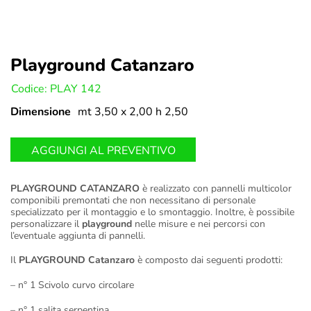
Playground Catanzaro
U:
Codice: PLAY 142
Dimensione
mt 3,50 x 2,00 h 2,50
AGGIUNGI AL PREVENTIVO
PLAYGROUND CATANZARO
è realizzato con pannelli multicolor
componibili premontati che non necessitano di personale
specializzato per il montaggio e lo smontaggio. Inoltre, è possibile
personalizzare il
playground
nelle misure e nei percorsi con
l’eventuale aggiunta di pannelli.
Il
PLAYGROUND Catanzaro
è composto dai seguenti prodotti:
– n° 1 Scivolo curvo circolare
– n° 1 salita serpentina