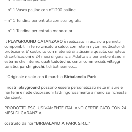
– n° 1 Vasca palline con n°1200 palline
– n° 1 Tendina per entrata con scenografia
– n° 1 Tendina per entrata monocolor
Il
PLAYGROUND CATANZARO
è realizzato in acciaio a pannelli
componibili in ferro zincato a caldo, con rete in nylon multicolor di
protezione. E’ costruito con materiali di altissima qualità, completo
di certificazioni e 24 mesi di garanzia. Adatto sia per ambientazioni
esterne che interne, quali
ludoteche
, centri commerciali, villaggi
turistici,
parchi giochi
, lidi balneari ecc…
L’Originale è solo con il marchio
Birbalandia Park
I nostri
playground
possono essere personalizzati nelle misure e
nei temi e nelle decorazioni fatti rigorosamente a mano su richiesta
dei clienti.
PRODOTTO ESCLUSIVAMENTE ITALIANO CERTIFICATO CON 24
MESI DI GARANZIA
costruito da noi “
BIRBALANDIA PARK S.R.L.
“