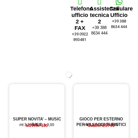
Telefono
Assistenza
Cellulare
ufficio
tecnica
Ufficio
2 +
2
+39 388
8634 444
FAX
+39 388
8634 444
+39 0922
893481
SUPER NOVITA’ – MUSIC
GIOCO PER ESTERNO
BALL
PER VILLAGGI TURISTICI
mt 3,30 x 3,15 h 3,00
mt 8,30 x 5,30 h 4,60
NOVITA' 160
Codice: EST 90