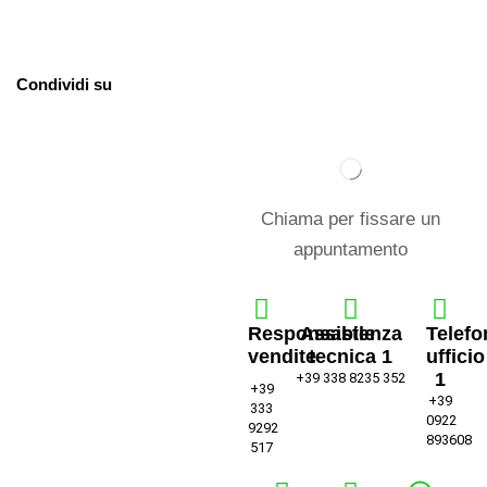
Condividi su
Chiama per fissare un
appuntamento
Responsabile
Assistenza
Telefo
vendite
tecnica 1
ufficio
1
+39 338 8235 352
+39
+39
333
0922
9292
893608
517