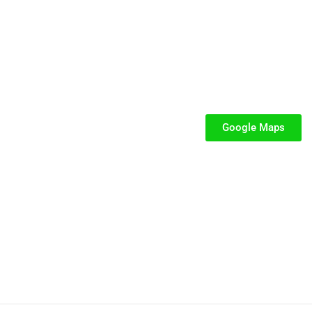
SEGUICI
iabili per Bambini
iabili
Google Maps
iabili
fiabili per bambini
fiabile usato
iabili usati
stici
stici per bambini