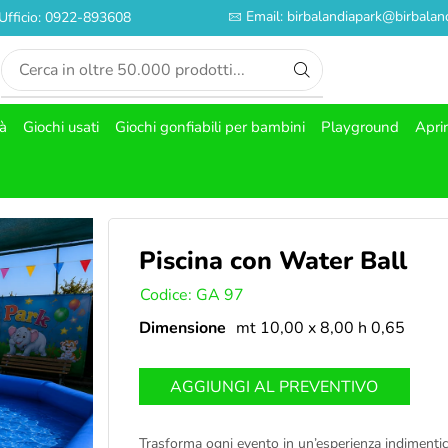
Email: birbalandiapark@birbaland
Ufficio: 0922-893608
tà
Giochi usati
Giochi gonfiabili per bambini
Playground
Apri
Piscina con Water Ball
SKU:
Codice: GA 97
Dimensione
mt 10,00 x 8,00 h 0,65
AGGIUNGI AL PREVENTIVO
Trasforma ogni evento in un’esperienza indimenticab