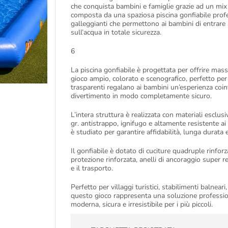
che conquista bambini e famiglie grazie ad un mix
composta da una spaziosa piscina gonfiabile profe
galleggianti che permettono ai bambini di entrare 
sull’acqua in totale sicurezza.
6
La piscina gonfiabile è progettata per offrire massi
gioco ampio, colorato e scenografico, perfetto per 
trasparenti regalano ai bambini un’esperienza coi
divertimento in modo completamente sicuro.
L’intera struttura è realizzata con materiali esclus
gr. antistrappo, ignifugo e altamente resistente ai 
è studiato per garantire affidabilità, lunga durata 
Il gonfiabile è dotato di cuciture quadruple rinforzat
protezione rinforzata, anelli di ancoraggio super re
e il trasporto.
Perfetto per villaggi turistici, stabilimenti balneari,
questo gioco rappresenta una soluzione professiona
moderna, sicura e irresistibile per i più piccoli.