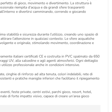
 perfetto di gioco, movimento e divertimento. La struttura è
ssionale riempita d’acqua e da grandi sfere trasparenti
all’interno e divertirsi camminando, correndo e giocando
ma stabilità e sicurezza durante l’utilizzo, creando uno spazio di
attirare l’attenzione in qualsiasi contesto. Le sfere acquatiche
nvolgente e originale, stimolando movimento, coordinazione e
ivamente italiani certificati CE e costruita in PVC spalmato da 650
raggi UV, alla salsedine e agli agenti atmosferici. Ogni dettaglio
e utilizzo professionale anche in condizioni intensive.
e, cinghie di rinforzo ad alta tenuta, colori indelebili, rete di
sistenti e pratiche maniglie inferiori che facilitano il ripiegamento
 eventi, feste private, centri estivi, parchi gioco, resort, hotel,
le di forte impatto visivo, capace di creare un’area gioco