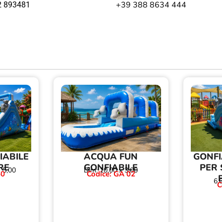
+39 388 8634 444
2 893481
IABILE
ACQUA FUN
GONFI
RE
GONFIABILE
PER 
 5,00
Dim: 10,00 x 3,00
60
Codice: GA 02
6,
C