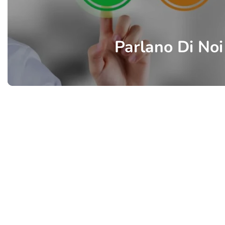
Parlano Di Noi
Birbalandia Park – Fabbrica italiana di giochi gonfiabili e gonfiabili 