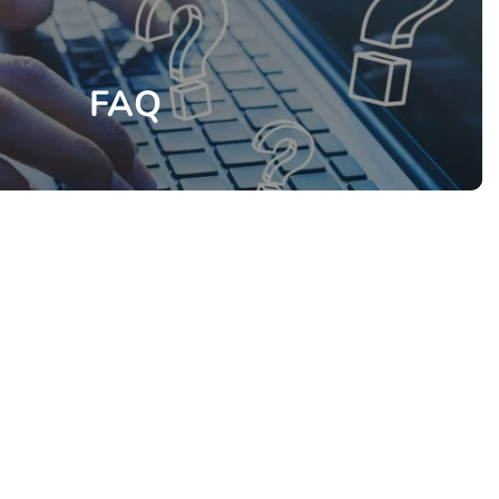
FAQ
cata e dedicata a parchi gioco, ludoteche, villaggi turistici ed eventi.