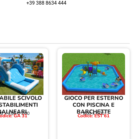
+39 388 8634 444
ABILE SCIVOLO
GIOCO PER ESTERNO
STABILIMENTI
CON PISCINA E
BALNEARI
BARCHETTE
00 x 3,00 h 3,00
8,00 x 6,00
odice: GA 31
Codice: EST 61