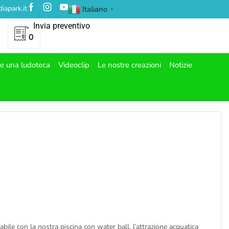
iapark.it
Italiano
▼
Invia preventivo
0
re una ludoteca
Videoclip
Le nostre creazioni
Notizie
ile con la nostra piscina con water ball, l’attrazione acquatica