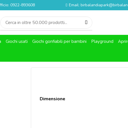
fficio: 0922-893608
Email: birbalandiapark@birbaland
à
Giochi usati
Giochi gonfiabili per bambini
Playground
Aprir
Dimensione