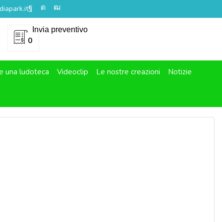
iapark.it
Invia preventivo
0
e una ludoteca
Videoclip
Le nostre creazioni
Notizie