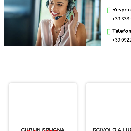
Respons
+39 333 
Telefon
+39 092
CUBI IN SPUGNA
SCIVOLO A LU