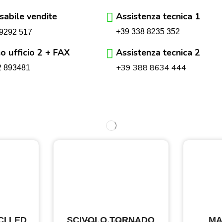
abile vendite
Assistenza tecnica 1
+39 338 8235 352
9292 517
o ufficio 2 + FAX
Assistenza tecnica 2
+39 388 8634 444
2 893481
CI LED
SCIVOLO TORNADO
MA