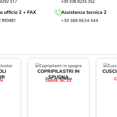
+39 338 8235 352
9292 517
o ufficio 2 + FAX
Assistenza tecnica 2
+39 388 8634 444
2 893481
OLI
COPRIPILASTRI IN
CUSCI
OR
SPUGNA
o
Dim: su richiesta
C
04
Codice: SIC 03