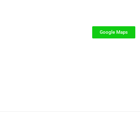
SEGUICI
iabili per Bambini
iabili
Google Maps
iabili
fiabili per bambini
fiabile usato
iabili usati
stici
stici per bambini
P.IVA: 02287390849
Privacy e Cookie Policy