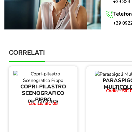
+39 333 
Telefon
+39 092
CORRELATI
PARASPIG
COPRI-PILASTRO
MULTICOL
2 mt cadaun
Codice: SIC 
SCENOGRAFICO
PIPPO
Dim: su richiesta
Codice: SIC 05