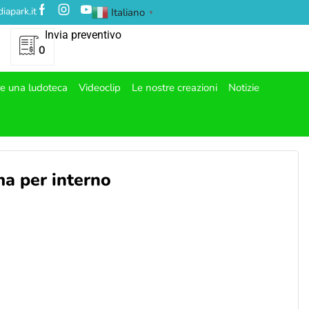
iapark.it
Italiano
▼
Invia preventivo
0
re una ludoteca
Videoclip
Le nostre creazioni
Notizie
a per interno