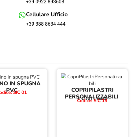
+39 0922 893608
Cellulare Ufficio
+39 388 8634 444
NO IN SPUGNA
COPRIPILASTRI
PVC
odice: SIC 01
PERSONALIZZABILI
mt: su richiesta
Codice: SIC 13