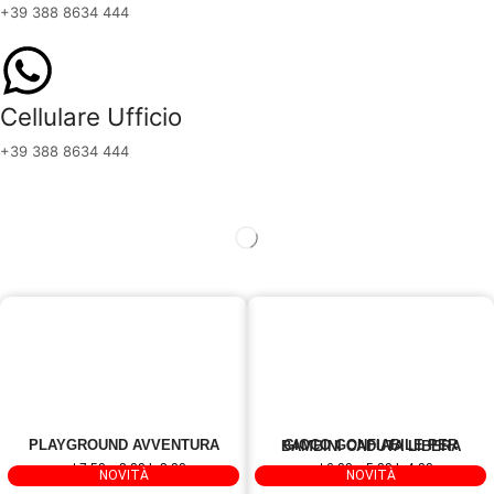
+39 388 8634 444
Cellulare Ufficio
+39 388 8634 444
PLAYGROUND AVVENTURA
GIOCO GONFIABILE PER BAMBINI CADUTA LIBERA
mt 7,50 x 3,00 h 3,00
mt 6,00 x 5,00 h 4,00
Codice: NOVITA' 281
Codice : NOVITA' 245
NOVITÀ
NOVITÀ